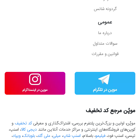
گردونه شانس
عمومی
درباره ما
سوالات متداول
قوانین و مقررات
موپُن مرجع کد تخفیف
موپُن، اولین و بزرگ‌ترین پلتفرم بررسی، اشتراک‌گذاری و معرفی
کد تخفیف
و
کوپن‌های فروشگاه‌های اینترنتی و مراکز خدمات آنلاین مانند
دیجی کالا
، اسنپ،
تپسی، اسنپ فود،
فیلیمو
، باسلام،
اسنپ شاپ
،
میلی
،
ملی گلد
،
بلوبانک
،
ویپاد
،