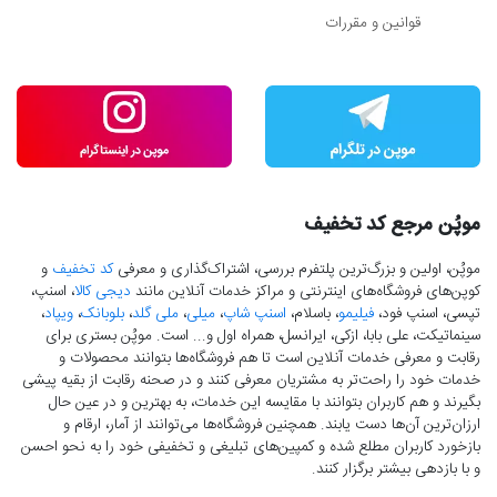
قوانین و مقررات
موپُن مرجع کد تخفیف
موپُن، اولین و بزرگ‌ترین پلتفرم بررسی، اشتراک‌گذاری و معرفی
کد تخفیف
و
کوپن‌های فروشگاه‌های اینترنتی و مراکز خدمات آنلاین مانند
دیجی کالا
، اسنپ،
تپسی، اسنپ فود،
فیلیمو
، باسلام،
اسنپ شاپ
،
میلی
،
ملی گلد
،
بلوبانک
،
ویپاد
،
سینماتیکت، علی بابا، ازکی، ایرانسل، همراه اول و... است. موپُن بستری برای
رقابت و معرفی خدمات آنلاین است تا هم فروشگاه‌ها بتوانند محصولات و
خدمات خود را راحت‌تر به مشتریان معرفی کنند و در صحنه رقابت از بقیه پیشی
بگیرند و هم کاربران بتوانند با مقایسه این خدمات، به بهترین و در عین حال
ارزان‌ترین آن‌ها دست‌ یابند. همچنین فروشگاه‌ها می‌توانند از آمار، ارقام و
بازخورد کاربران مطلع شده و کمپین‌های تبلیغی و تخفیفی خود را به نحو احسن
و با بازدهی بیشتر برگزار کنند.