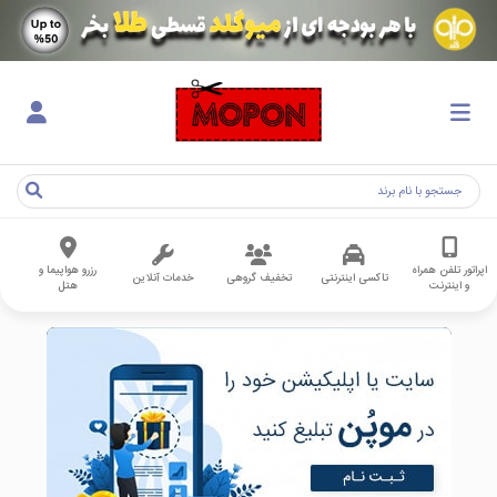
اپراتور تلفن همراه
رزرو هواپیما و
تاکسی اینترنتی
تخفیف گروهی
خدمات آنلاین
و اینترنت
هتل