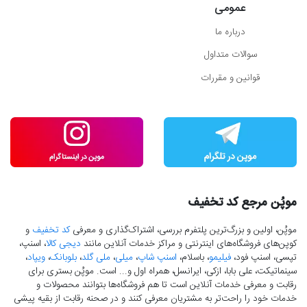
عمومی
درباره ما
سوالات متداول
قوانین و مقررات
موپُن مرجع کد تخفیف
موپُن، اولین و بزرگ‌ترین پلتفرم بررسی، اشتراک‌گذاری و معرفی
کد تخفیف
و
کوپن‌های فروشگاه‌های اینترنتی و مراکز خدمات آنلاین مانند
دیجی کالا
، اسنپ،
تپسی، اسنپ فود،
فیلیمو
، باسلام،
اسنپ شاپ
،
میلی
،
ملی گلد
،
بلوبانک
،
ویپاد
،
سینماتیکت، علی بابا، ازکی، ایرانسل، همراه اول و... است. موپُن بستری برای
رقابت و معرفی خدمات آنلاین است تا هم فروشگاه‌ها بتوانند محصولات و
خدمات خود را راحت‌تر به مشتریان معرفی کنند و در صحنه رقابت از بقیه پیشی