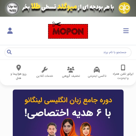
اپراتور تلفن همراه
رزرو هواپیما و
تاکسی اینترنتی
تخفیف گروهی
خدمات آنلاین
و اینترنت
هتل