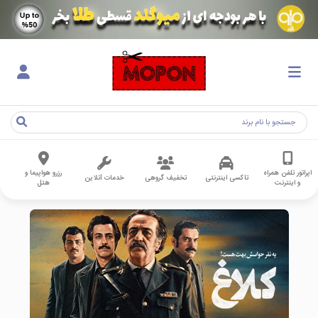
اپراتور تلفن همراه
رزرو هواپیما و
تاکسی اینترنتی
تخفیف گروهی
خدمات آنلاین
و اینترنت
هتل