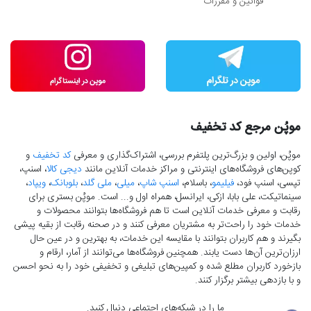
قوانین و مقررات
موپُن مرجع کد تخفیف
موپُن، اولین و بزرگ‌ترین پلتفرم بررسی، اشتراک‌گذاری و معرفی
کد تخفیف
و
کوپن‌های فروشگاه‌های اینترنتی و مراکز خدمات آنلاین مانند
دیجی کالا
، اسنپ،
تپسی، اسنپ فود،
فیلیمو
، باسلام،
اسنپ شاپ
،
میلی
،
ملی گلد
،
بلوبانک
،
ویپاد
،
سینماتیکت، علی بابا، ازکی، ایرانسل، همراه اول و... است. موپُن بستری برای
رقابت و معرفی خدمات آنلاین است تا هم فروشگاه‌ها بتوانند محصولات و
خدمات خود را راحت‌تر به مشتریان معرفی کنند و در صحنه رقابت از بقیه پیشی
بگیرند و هم کاربران بتوانند با مقایسه این خدمات، به بهترین و در عین حال
ارزان‌ترین آن‌ها دست‌ یابند. همچنین فروشگاه‌ها می‌توانند از آمار، ارقام و
بازخورد کاربران مطلع شده و کمپین‌های تبلیغی و تخفیفی خود را به نحو احسن
و با بازدهی بیشتر برگزار کنند.
ما را در شبکه‌های اجتماعی دنبال کنید.