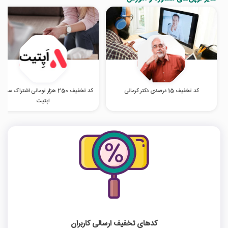
کد تخفیف 15 درصدی دکتر کرمانی
کد تخفیف 250 هزار تومانی اشتراک سه م
اپتیت
کدهای تخفیف ارسالی کاربران