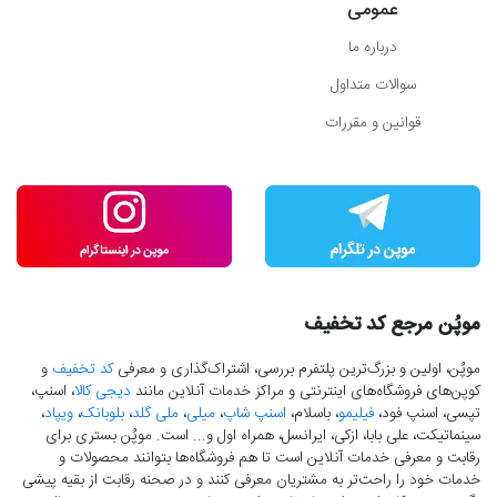
عمومی
درباره ما
سوالات متداول
قوانین و مقررات
موپُن مرجع کد تخفیف
موپُن، اولین و بزرگ‌ترین پلتفرم بررسی، اشتراک‌گذاری و معرفی
کد تخفیف
و
کوپن‌های فروشگاه‌های اینترنتی و مراکز خدمات آنلاین مانند
دیجی کالا
، اسنپ،
تپسی، اسنپ فود،
فیلیمو
، باسلام،
اسنپ شاپ
،
میلی
،
ملی گلد
،
بلوبانک
،
ویپاد
،
سینماتیکت، علی بابا، ازکی، ایرانسل، همراه اول و... است. موپُن بستری برای
رقابت و معرفی خدمات آنلاین است تا هم فروشگاه‌ها بتوانند محصولات و
خدمات خود را راحت‌تر به مشتریان معرفی کنند و در صحنه رقابت از بقیه پیشی