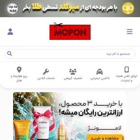
اپراتور تلفن همراه
رزرو هواپیما و
تاکسی اینترنتی
تخفیف گروهی
خدمات آنلاین
و اینترنت
هتل