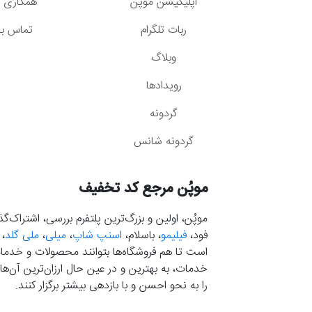
اپلیکیشن موپُن
همکاری با
ربات تلگرام
تماس با 
وبلاگ
رویدادها
گردونه
گردونه شانس
موپُن مرجع کد تخفیف
موپُن، اولین و بزرگ‌ترین پلتفرم بررسی، اشتراک‌
فود،
فیلیمو
، باسلام،
اسنپ شاپ
،
میلی
،
ملی گلد
،
است تا هم فروشگاه‌ها بتوانند محصولات و خدمات 
خدمات، به بهترین و در عین حال ارزان‌ترین آن‌ها 
را به نحو احسن و با بازدهی بیشتر برگزار کنند.