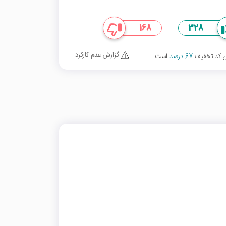
168
328
گزارش عدم کارکرد
ین کد تخفیف
67 درصد
است