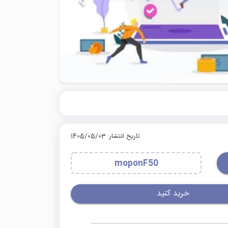
تاریخ انتشار: 1405/05/03
moponF50
خرید کنید