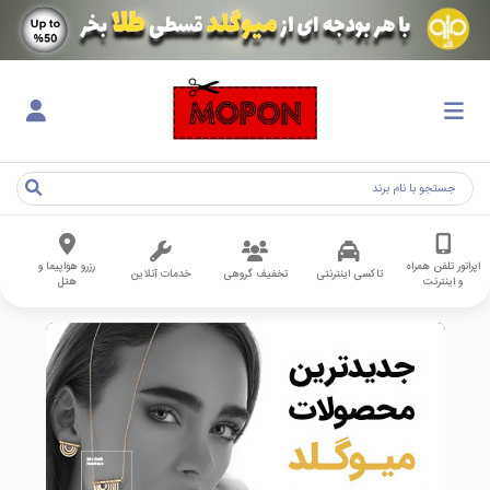
اپراتور تلفن همراه
رزرو هواپیما و
تاکسی اینترنتی
تخفیف گروهی
خدمات آنلاین
و اینترنت
هتل