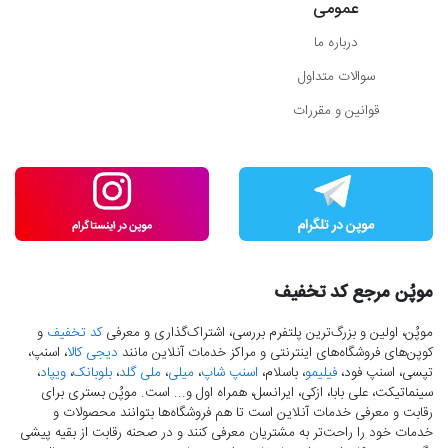
عمومی
درباره ما
سوالات متداول
قوانین و مقررات
موپُن مرجع کد تخفیف
موپُن، اولین و بزرگ‌ترین پلتفرم بررسی، اشتراک‌گذاری و معرفی
کد تخفیف
و
کوپن‌های فروشگاه‌های اینترنتی و مراکز خدمات آنلاین مانند
دیجی کالا
، اسنپ،
تپسی، اسنپ فود،
فیلیمو
، باسلام،
اسنپ شاپ
،
میلی
،
ملی گلد
،
بلوبانک
،
ویپاد
،
سینماتیکت، علی بابا، ازکی، ایرانسل، همراه اول و... است. موپُن بستری برای
رقابت و معرفی خدمات آنلاین است تا هم فروشگاه‌ها بتوانند محصولات و
خدمات خود را راحت‌تر به مشتریان معرفی کنند و در صحنه رقابت از بقیه پیشی