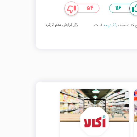
54
116
گزارش عدم کارکرد
ین کد تخفیف
69 درصد
است