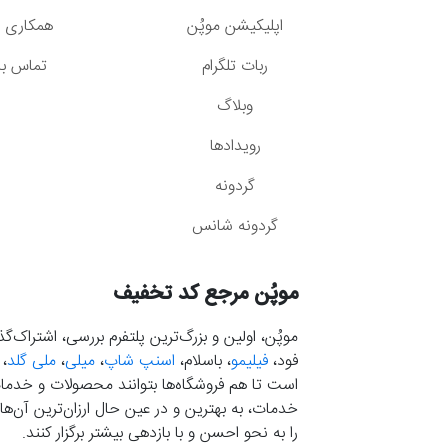
اپلیکیشن موپُن
همکاری با
ربات تلگرام
تماس با 
وبلاگ
رویدادها
گردونه
گردونه شانس
موپُن مرجع کد تخفیف
موپُن، اولین و بزرگ‌ترین پلتفرم بررسی، اشتراک‌
فود،
فیلیمو
، باسلام،
اسنپ شاپ
،
میلی
،
ملی گلد
،
است تا هم فروشگاه‌ها بتوانند محصولات و خدمات 
خدمات، به بهترین و در عین حال ارزان‌ترین آن‌ها 
را به نحو احسن و با بازدهی بیشتر برگزار کنند.