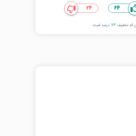
24
64
ین کد تخفیف
73 درصد
است