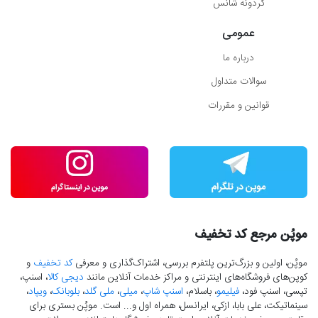
گردونه شانس
عمومی
درباره ما
سوالات متداول
قوانین و مقررات
موپُن مرجع کد تخفیف
موپُن، اولین و بزرگ‌ترین پلتفرم بررسی، اشتراک‌گذاری و معرفی
کد تخفیف
و
کوپن‌های فروشگاه‌های اینترنتی و مراکز خدمات آنلاین مانند
دیجی کالا
، اسنپ،
تپسی، اسنپ فود،
فیلیمو
، باسلام،
اسنپ شاپ
،
میلی
،
ملی گلد
،
بلوبانک
،
ویپاد
،
سینماتیکت، علی بابا، ازکی، ایرانسل، همراه اول و... است. موپُن بستری برای