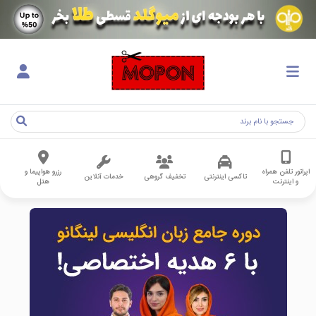
اپراتور تلفن همراه
رزرو هواپیما و
تاکسی اینترنتی
تخفیف گروهی
خدمات آنلاین
و اینترنت
هتل