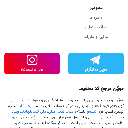
عمومی
درباره ما
سوالات متداول
قوانین و مقررات
موپُن مرجع کد تخفیف
موپُن، اولین و بزرگ‌ترین پلتفرم بررسی، اشتراک‌گذاری و معرفی
کد تخفیف
و
کوپن‌های فروشگاه‌های اینترنتی و مراکز خدمات آنلاین مانند
دیجی کالا
، اسنپ،
تپسی، اسنپ فود،
فیلیمو
، باسلام،
اسنپ شاپ
،
میلی
،
ملی گلد
،
بلوبانک
،
ویپاد
،
سینماتیکت، علی بابا، ازکی، ایرانسل، همراه اول و... است. موپُن بستری برای
رقابت و معرفی خدمات آنلاین است تا هم فروشگاه‌ها بتوانند محصولات و