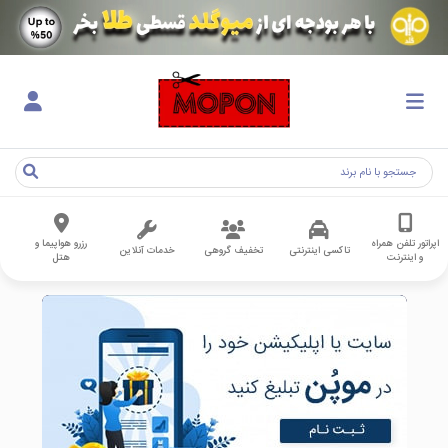
اپراتور تلفن همراه
رزرو هواپیما و
تاکسی اینترنتی
تخفیف گروهی
خدمات آنلاین
و اینترنت
هتل