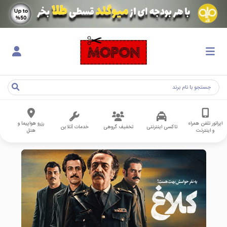
اپراتور تلفن همراه
رزرو هواپیما و
تاکسی اینترنتی
تخفیف گروهی
خدمات آنلاین
و اینترنت
هتل