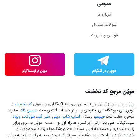
عمومی
درباره ما
سوالات متداول
قوانین و مقررات
موپُن مرجع کد تخفیف
موپُن، اولین و بزرگ‌ترین پلتفرم بررسی، اشتراک‌گذاری و معرفی
کد تخفیف
و
کوپن‌های فروشگاه‌های اینترنتی و مراکز خدمات آنلاین مانند
دیجی کالا
، اسنپ،
تپسی، اسنپ فود،
فیلیمو
، باسلام،
اسنپ شاپ
،
میلی
،
ملی گلد
،
بلوبانک
،
ویپاد
،
سینماتیکت، علی بابا، ازکی، ایرانسل، همراه اول و... است. موپُن بستری برای
رقابت و معرفی خدمات آنلاین است تا هم فروشگاه‌ها بتوانند محصولات و
خدمات خود را راحت‌تر به مشتریان معرفی کنند و در صحنه رقابت از بقیه پیشی