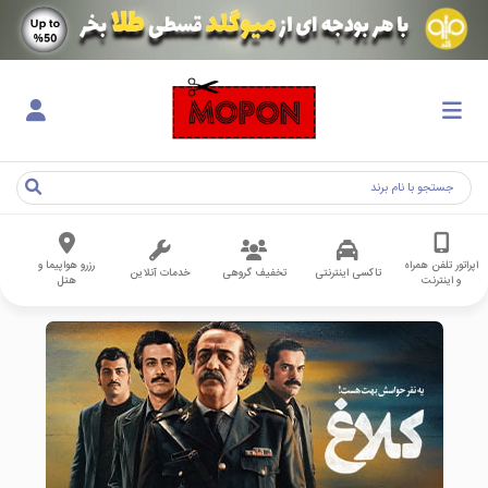
اپراتور تلفن همراه
رزرو هواپیما و
تاکسی اینترنتی
تخفیف گروهی
خدمات آنلاین
و اینترنت
هتل