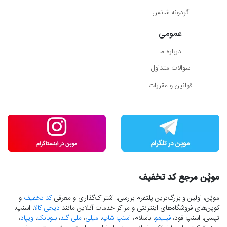
گردونه شانس
عمومی
درباره ما
سوالات متداول
قوانین و مقررات
موپُن مرجع کد تخفیف
موپُن، اولین و بزرگ‌ترین پلتفرم بررسی، اشتراک‌گذاری و معرفی
کد تخفیف
و
کوپن‌های فروشگاه‌های اینترنتی و مراکز خدمات آنلاین مانند
دیجی کالا
، اسنپ،
تپسی، اسنپ فود،
فیلیمو
، باسلام،
اسنپ شاپ
،
میلی
،
ملی گلد
،
بلوبانک
،
ویپاد
،