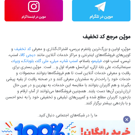
موپُن مرجع کد تخفیف
موپُن، اولین و بزرگ‌ترین پلتفرم بررسی، اشتراک‌گذاری و معرفی
کد تخفیف
و
کوپن‌های فروشگاه‌های اینترنتی و مراکز خدمات آنلاین مانند
دیجی کالا
، اسنپ،
تپسی، اسنپ فود،
فیلیمو
، باسلام،
اسنپ شاپ
،
میلی
،
ملی گلد
،
بلوبانک
،
ویپاد
،
سینماتیکت، علی بابا، ازکی، ایرانسل، همراه اول و... است. موپُن بستری برای
رقابت و معرفی خدمات آنلاین است تا هم فروشگاه‌ها بتوانند محصولات و
خدمات خود را راحت‌تر به مشتریان معرفی کنند و در صحنه رقابت از بقیه پیشی
بگیرند و هم کاربران بتوانند با مقایسه این خدمات، به بهترین و در عین حال
ارزان‌ترین آن‌ها دست‌ یابند. همچنین فروشگاه‌ها می‌توانند از آمار، ارقام و
بازخورد کاربران مطلع شده و کمپین‌های تبلیغی و تخفیفی خود را به نحو احسن
و با بازدهی بیشتر برگزار کنند.
ما را در شبکه‌های اجتماعی دنبال کنید.
×