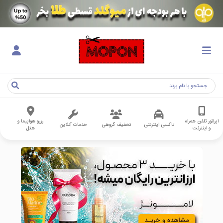
اپراتور تلفن همراه
رزرو هواپیما و
تاکسی اینترنتی
تخفیف گروهی
خدمات آنلاین
و اینترنت
هتل