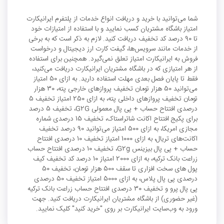
شما می‌توانید با خرید و دریافت انواع خدمات از پلتفرم ایرانیکارت
امتیاز باشگاه مشتریان کسب نمایید و با استفاده از امتیازات خود
تا 90 درصد کد تخفیف دریافت کنید. لازم به ذکر است که به برخی
از خدمات مانند سرویس‌ها، گیفت کارت ارز دیجیتال و درخواست‌
فروش به ایرانیکارت امتیاز تعلق نمی‌گیرد. همچنین برای استفاده
از هر امتیازی که در باشگاه مشتریان ایرانیکارت دریافت می‌کنید،
فقط تا پایان فصل بعدی مهلت استفاده دارید. به ازای 50 امتیاز
می‌توانید 50 هزار تومان تخفیف پروازهای خارجی پته، 30 هزار
تومان تخفیف پروازهای داخلی پته، به ازای 250 امتیاز تخفیف 5
درصدی افتتاح حساب + پی پال معمولی G2G، تخفیف 5 درصد
برای پکیج افتتاح اکانت شاتراستاک، تخفیف 15 درصدی شماره
مجازی امریکا، به ازای 500 امتیاز می‌توانید 90 درصد تخفیف
اکانت‌های تریال، به ازای 1000 امتیاز تخفیف 10 درصدی افتتاح
حساب + پی پال بیزینس G2g، تخفیف 10 درصدی افتتاح حساب
زراعت بانک ترکیه، به ازای 2000 امتیاز 10 درصد کد تخفیف کیف
پول های سخت افزاری تا سقف 500 هزار تومان، تخفیف 50
درصدی پی پال پلاس، به ازای 5000 امتیاز تخفیف 50 درصدی
پی پال پرو و تخفیف 30 درصدی افتتاح حساب زراعت بانک ترکیه
(غیر حضوری) از باشگاه مشتریان ایرانیکارت دریافت کنید. جهت
ورود به وب‌سایت ایرانیکارت بر روی "خرید کنید" کلیک نمایید.