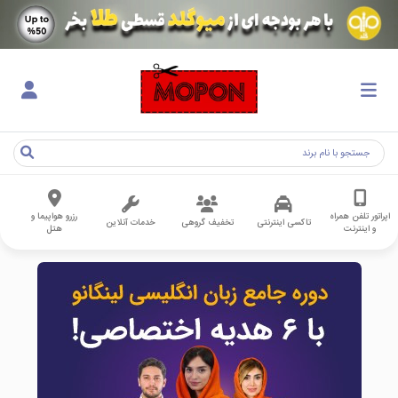
اپراتور تلفن همراه
رزرو هواپیما و
تاکسی اینترنتی
تخفیف گروهی
خدمات آنلاین
و اینترنت
هتل