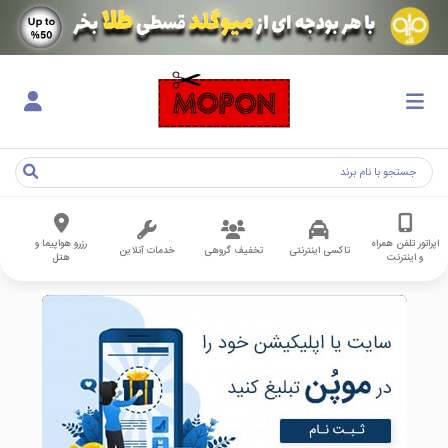
اپراتور تلفن همراه
رزرو هواپیما و
تاکسی اینترنتی
تخفیف گروهی
خدمات آنلاین
و اینترنت
هتل