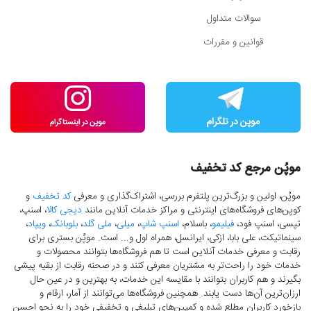
سوالات متداول
قوانین و مقررات
موپُن مرجع کد تخفیف
موپُن، اولین و بزرگ‌ترین پلتفرم بررسی، اشتراک‌گذاری و معرفی
کد تخفیف
و
کوپن‌های فروشگاه‌های اینترنتی و مراکز خدمات آنلاین مانند
دیجی کالا
، اسنپ،
تپسی، اسنپ فود،
فیلیمو
، باسلام،
اسنپ شاپ
،
میلی
،
ملی گلد
،
بلوبانک
،
ویپاد
،
سینماتیکت، علی بابا، ازکی، ایرانسل، همراه اول و... است. موپُن بستری برای
رقابت و معرفی خدمات آنلاین است تا هم فروشگاه‌ها بتوانند محصولات و
خدمات خود را راحت‌تر به مشتریان معرفی کنند و در صحنه رقابت از بقیه پیشی
بگیرند و هم کاربران بتوانند با مقایسه این خدمات، به بهترین و در عین حال
ارزان‌ترین آن‌ها دست‌ یابند. همچنین فروشگاه‌ها می‌توانند از آمار، ارقام و
بازخورد کاربران مطلع شده و کمپین‌های تبلیغی و تخفیفی خود را به نحو احسن