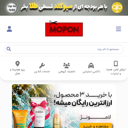
اپراتور تلفن همراه
رزرو هواپیما و
تاکسی اینترنتی
تخفیف گروهی
خدمات آنلاین
و اینترنت
هتل