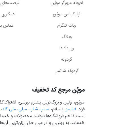
افزونه مرورگر موپُن
فرصت‌های 
اپلیکیشن موپُن
همکاری با
ربات تلگرام
تماس با 
وبلاگ
رویدادها
گردونه
گردونه شانس
موپُن مرجع کد تخفیف
موپُن، اولین و بزرگ‌ترین پلتفرم بررسی، اشتراک‌
فود،
فیلیمو
، باسلام،
اسنپ شاپ
،
میلی
،
ملی گلد
،
است تا هم فروشگاه‌ها بتوانند محصولات و خدمات 
خدمات، به بهترین و در عین حال ارزان‌ترین آن‌ها 