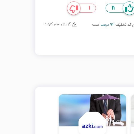
1
11
گزارش عدم کارکرد
ین کد تخفیف
92 درصد
است