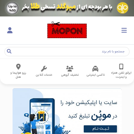
اپراتور تلفن همراه
رزرو هواپیما و
تاکسی اینترنتی
تخفیف گروهی
خدمات آنلاین
و اینترنت
هتل