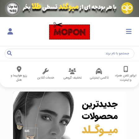
اپراتور تلفن همراه
رزرو هواپیما و
تاکسی اینترنتی
تخفیف گروهی
خدمات آنلاین
و اینترنت
هتل