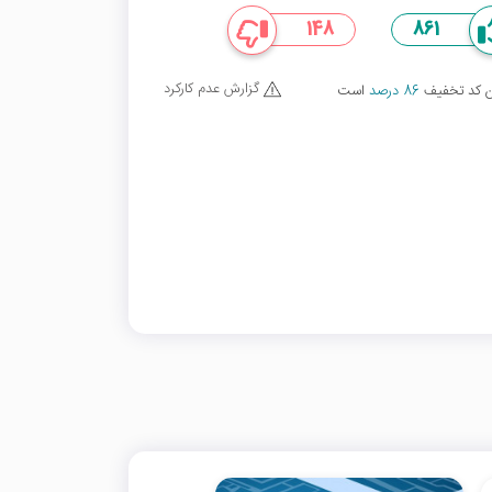
148
861
گزارش عدم کارکرد
ین کد تخفیف
86 درصد
است