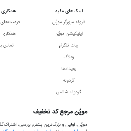
لینک‌های مفید
همکاری ب
افزونه مرورگر موپُن
فرصت‌های 
اپلیکیشن موپُن
همکاری با
ربات تلگرام
تماس با 
وبلاگ
رویدادها
گردونه
گردونه شانس
موپُن مرجع کد تخفیف
موپُن، اولین و بزرگ‌ترین پلتفرم بررسی، اشتراک‌