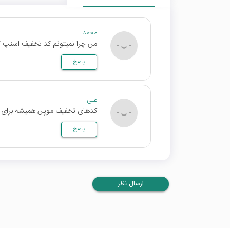
محمد
من چرا نمیتونم کد تخفیف اسنپ کل
پاسخ
علی
کدهای تخفیف موپن همیشه برای م
پاسخ
ارسال نظر