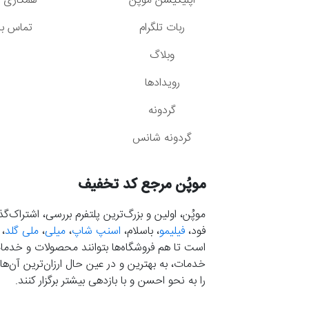
اپلیکیشن موپُن
همکاری با
ربات تلگرام
تماس با 
وبلاگ
رویدادها
گردونه
گردونه شانس
موپُن مرجع کد تخفیف
موپُن، اولین و بزرگ‌ترین پلتفرم بررسی، اشتراک‌
فود،
فیلیمو
، باسلام،
اسنپ شاپ
،
میلی
،
ملی گلد
،
است تا هم فروشگاه‌ها بتوانند محصولات و خدمات 
خدمات، به بهترین و در عین حال ارزان‌ترین آن‌ها 
را به نحو احسن و با بازدهی بیشتر برگزار کنند.