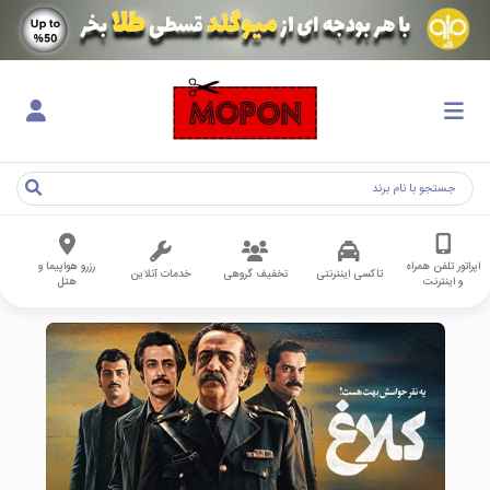
اپراتور تلفن همراه
رزرو هواپیما و
تاکسی اینترنتی
تخفیف گروهی
خدمات آنلاین
و اینترنت
هتل