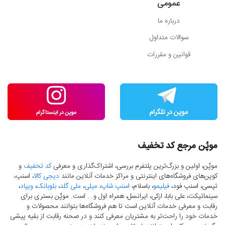
عمومی
درباره ما
سوالات متداول
قوانین و مقررات
موپُن مرجع کد تخفیف
موپُن، اولین و بزرگ‌ترین پلتفرم بررسی، اشتراک‌گذاری و معرفی
کد تخفیف
و
کوپن‌های فروشگاه‌های اینترنتی و مراکز خدمات آنلاین مانند
دیجی کالا
، اسنپ،
تپسی، اسنپ فود،
فیلیمو
، باسلام،
اسنپ شاپ
،
میلی
،
ملی گلد
،
بلوبانک
،
ویپاد
،
سینماتیکت، علی بابا، ازکی، ایرانسل، همراه اول و... است. موپُن بستری برای
رقابت و معرفی خدمات آنلاین است تا هم فروشگاه‌ها بتوانند محصولات و
خدمات خود را راحت‌تر به مشتریان معرفی کنند و در صحنه رقابت از بقیه پیشی