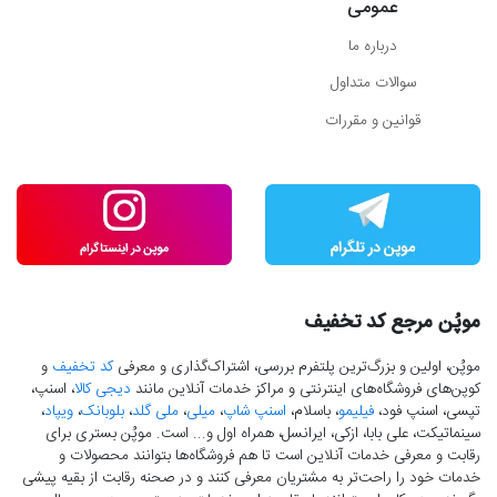
عمومی
درباره ما
سوالات متداول
قوانین و مقررات
موپُن مرجع کد تخفیف
موپُن، اولین و بزرگ‌ترین پلتفرم بررسی، اشتراک‌گذاری و معرفی
کد تخفیف
و
کوپن‌های فروشگاه‌های اینترنتی و مراکز خدمات آنلاین مانند
دیجی کالا
، اسنپ،
تپسی، اسنپ فود،
فیلیمو
، باسلام،
اسنپ شاپ
،
میلی
،
ملی گلد
،
بلوبانک
،
ویپاد
،
سینماتیکت، علی بابا، ازکی، ایرانسل، همراه اول و... است. موپُن بستری برای
رقابت و معرفی خدمات آنلاین است تا هم فروشگاه‌ها بتوانند محصولات و
خدمات خود را راحت‌تر به مشتریان معرفی کنند و در صحنه رقابت از بقیه پیشی