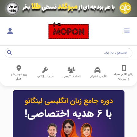
اپراتور تلفن همراه
رزرو هواپیما و
تاکسی اینترنتی
تخفیف گروهی
خدمات آنلاین
و اینترنت
هتل