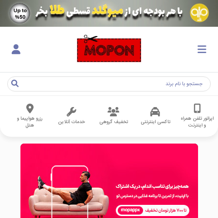
اپراتور تلفن همراه
رزرو هواپیما و
تاکسی اینترنتی
تخفیف گروهی
خدمات آنلاین
و اینترنت
هتل