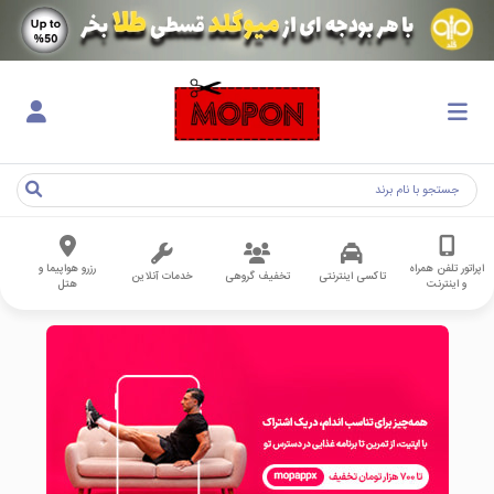
اپراتور تلفن همراه
رزرو هواپیما و
تاکسی اینترنتی
تخفیف گروهی
خدمات آنلاین
و اینترنت
هتل