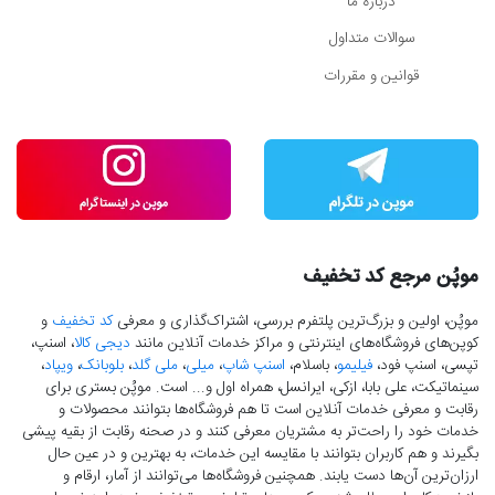
درباره ما
سوالات متداول
قوانین و مقررات
موپُن مرجع کد تخفیف
موپُن، اولین و بزرگ‌ترین پلتفرم بررسی، اشتراک‌گذاری و معرفی
کد تخفیف
و
کوپن‌های فروشگاه‌های اینترنتی و مراکز خدمات آنلاین مانند
دیجی کالا
، اسنپ،
تپسی، اسنپ فود،
فیلیمو
، باسلام،
اسنپ شاپ
،
میلی
،
ملی گلد
،
بلوبانک
،
ویپاد
،
سینماتیکت، علی بابا، ازکی، ایرانسل، همراه اول و... است. موپُن بستری برای
رقابت و معرفی خدمات آنلاین است تا هم فروشگاه‌ها بتوانند محصولات و
خدمات خود را راحت‌تر به مشتریان معرفی کنند و در صحنه رقابت از بقیه پیشی
بگیرند و هم کاربران بتوانند با مقایسه این خدمات، به بهترین و در عین حال
ارزان‌ترین آن‌ها دست‌ یابند. همچنین فروشگاه‌ها می‌توانند از آمار، ارقام و