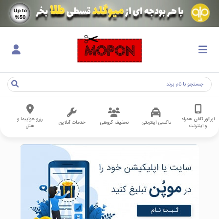
اپراتور تلفن همراه
رزرو هواپیما و
تاکسی اینترنتی
تخفیف گروهی
خدمات آنلاین
و اینترنت
هتل