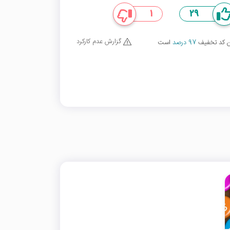
1
29
گزارش عدم کارکرد
ین کد تخفیف
97 درصد
است