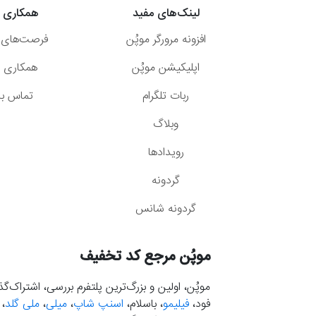
لینک‌های مفید
همکاری ب
افزونه مرورگر موپُن
فرصت‌های 
اپلیکیشن موپُن
همکاری با
ربات تلگرام
تماس با 
وبلاگ
رویدادها
گردونه
گردونه شانس
موپُن مرجع کد تخفیف
موپُن، اولین و بزرگ‌ترین پلتفرم بررسی، اشتراک‌
فود،
فیلیمو
، باسلام،
اسنپ شاپ
،
میلی
،
ملی گلد
،