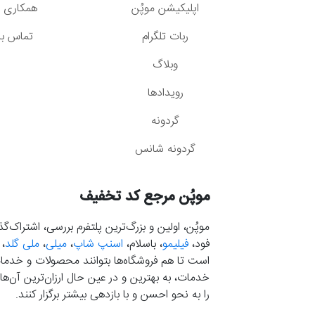
اپلیکیشن موپُن
همکاری با
ربات تلگرام
تماس با 
وبلاگ
رویدادها
گردونه
گردونه شانس
موپُن مرجع کد تخفیف
موپُن، اولین و بزرگ‌ترین پلتفرم بررسی، اشتراک‌
فود،
فیلیمو
، باسلام،
اسنپ شاپ
،
میلی
،
ملی گلد
،
است تا هم فروشگاه‌ها بتوانند محصولات و خدمات 
خدمات، به بهترین و در عین حال ارزان‌ترین آن‌ها 
را به نحو احسن و با بازدهی بیشتر برگزار کنند.