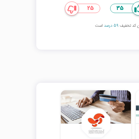
25
35
ین کد تخفیف
59 درصد
است