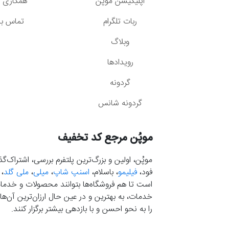
اپلیکیشن موپُن
همکاری با
ربات تلگرام
تماس با 
وبلاگ
رویدادها
گردونه
گردونه شانس
موپُن مرجع کد تخفیف
موپُن، اولین و بزرگ‌ترین پلتفرم بررسی، اشتراک‌
فود،
فیلیمو
، باسلام،
اسنپ شاپ
،
میلی
،
ملی گلد
،
است تا هم فروشگاه‌ها بتوانند محصولات و خدمات 
خدمات، به بهترین و در عین حال ارزان‌ترین آن‌ها 
را به نحو احسن و با بازدهی بیشتر برگزار کنند.