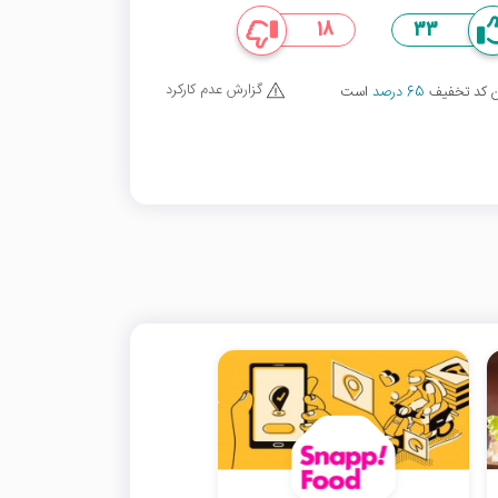
18
33
گزارش عدم کارکرد
ین کد تخفیف
65 درصد
است