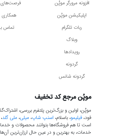
افزونه مرورگر موپُن
فرصت‌های 
اپلیکیشن موپُن
همکاری با
ربات تلگرام
تماس با 
وبلاگ
رویدادها
گردونه
گردونه شانس
موپُن مرجع کد تخفیف
موپُن، اولین و بزرگ‌ترین پلتفرم بررسی، اشتراک‌
فود،
فیلیمو
، باسلام،
اسنپ شاپ
،
میلی
،
ملی گلد
،
است تا هم فروشگاه‌ها بتوانند محصولات و خدمات 
خدمات، به بهترین و در عین حال ارزان‌ترین آن‌ها 