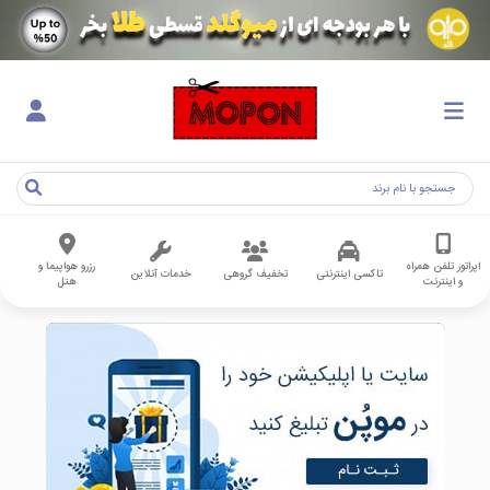
اپراتور تلفن همراه
رزرو هواپیما و
تاکسی اینترنتی
تخفیف گروهی
خدمات آنلاین
و اینترنت
هتل