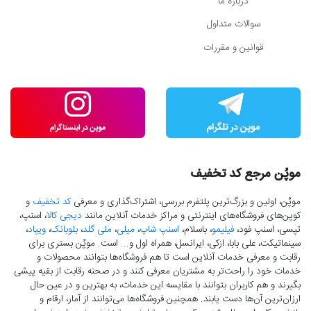
درباره ما
سوالات متداول
قوانین و مقررات
موپُن مرجع کد تخفیف
موپُن، اولین و بزرگ‌ترین پلتفرم بررسی، اشتراک‌گذاری و معرفی
کد تخفیف
و
کوپن‌های فروشگاه‌های اینترنتی و مراکز خدمات آنلاین مانند
دیجی کالا
، اسنپ،
تپسی، اسنپ فود،
فیلیمو
، باسلام،
اسنپ شاپ
،
میلی
،
ملی گلد
،
بلوبانک
،
ویپاد
،
سینماتیکت، علی بابا، ازکی، ایرانسل، همراه اول و... است. موپُن بستری برای
رقابت و معرفی خدمات آنلاین است تا هم فروشگاه‌ها بتوانند محصولات و
خدمات خود را راحت‌تر به مشتریان معرفی کنند و در صحنه رقابت از بقیه پیشی
بگیرند و هم کاربران بتوانند با مقایسه این خدمات، به بهترین و در عین حال
ارزان‌ترین آن‌ها دست‌ یابند. همچنین فروشگاه‌ها می‌توانند از آمار، ارقام و