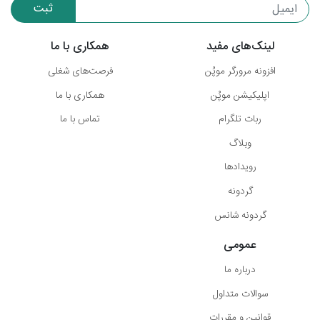
ثبت
لینک‌های مفید
همکاری با ما
افزونه مرورگر موپُن
فرصت‌های شغلی
اپلیکیشن موپُن
همکاری با ما
ربات تلگرام
تماس با ما
وبلاگ
رویدادها
گردونه
گردونه شانس
عمومی
درباره ما
سوالات متداول
قوانین و مقررات