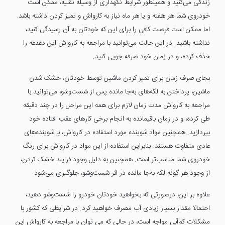
زندگی می‌کنید و همینطور شرایط نگهداری از وسیله نقلیه، ممکن است
خودروی شما هر هفته و یا هر ماه نیاز به کارواش و تمیز کردن داشته باشد.
اما ممکن است فرصت کافی را برای این که خودتان به آن رسیدگی کنید،
نداشته باشید. در این حالت می‌توانید با مراجعه به کارواش این دغدغه را
حذف کرده، و در زمان خود صرفه جویی کنید.
بجای صرف زمان برای تمیز کردن ماشین توسط خودتان، خشک شدن
ماشین، پرداختن به لکه‌های به‌جا مانده پس از شست‌وشو، می‌توانید با
مراجعه به کارواش مدت زمان لازم برای همه این مراحل را در چند دقیقه
طی کرده، و در زمان باقیمانده به انجام برخی کارهای عقب افتاده خود
بپردازید. همچنین مواد شوینده مورد استفاده در کارواش، با شوینده‌های
عادی متفاوت هستند. بنابراین استفاده از این مواد در کارواش برای رنگ
خودروی شما مناسب‌تر است. همچنین به دلیل وجود فرایند خشک کردن،
از وجود هر گونه لکه به‌جا مانده در اثر شست‌وشو، جلوگیری می‌شود.
علاوه بر این، درصورتی که بخواهید خودتان خودرو را شست‌وشو دهید،
احتمالا مقدار بسیار زیادی آب مصرف خواهید کرد. در شرایطی که کشور با
مشکلات کم‌آبی مواجه است، در حالی که می توان با مراجعه به کارواش این