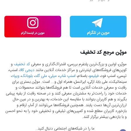
موپُن مرجع کد تخفیف
موپُن، اولین و بزرگ‌ترین پلتفرم بررسی، اشتراک‌گذاری و معرفی
کد تخفیف
و
کوپن‌های فروشگاه‌های اینترنتی و مراکز خدمات آنلاین مانند
دیجی کالا
، اسنپ،
تپسی، اسنپ فود،
فیلیمو
، باسلام،
اسنپ شاپ
،
میلی
،
ملی گلد
،
بلوبانک
،
ویپاد
،
سینماتیکت، علی بابا، ازکی، ایرانسل، همراه اول و... است. موپُن بستری برای
رقابت و معرفی خدمات آنلاین است تا هم فروشگاه‌ها بتوانند محصولات و
خدمات خود را راحت‌تر به مشتریان معرفی کنند و در صحنه رقابت از بقیه پیشی
بگیرند و هم کاربران بتوانند با مقایسه این خدمات، به بهترین و در عین حال
ارزان‌ترین آن‌ها دست‌ یابند. همچنین فروشگاه‌ها می‌توانند از آمار، ارقام و
بازخورد کاربران مطلع شده و کمپین‌های تبلیغی و تخفیفی خود را به نحو احسن
و با بازدهی بیشتر برگزار کنند.
ما را در شبکه‌های اجتماعی دنبال کنید.