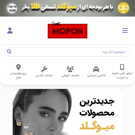
اپراتور تلفن همراه
رزرو هواپیما و
تاکسی اینترنتی
تخفیف گروهی
خدمات آنلاین
و اینترنت
هتل