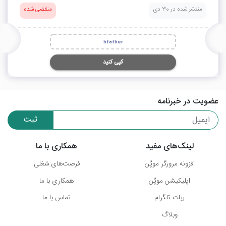
منتشر شده در 30 دی
منقضی شده
hfather
کپی کنید
عضویت در خبرنامه
ثبت
لینک‌های مفید
همکاری با ما
افزونه مرورگر موپُن
فرصت‌های شغلی
اپلیکیشن موپُن
همکاری با ما
ربات تلگرام
تماس با ما
وبلاگ