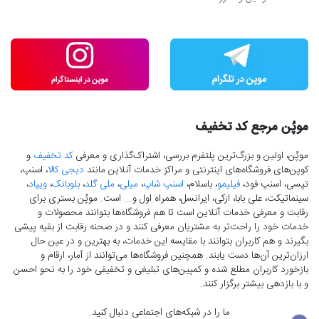
موپُن مرجع کد تخفیف
موپُن، اولین و بزرگ‌ترین پلتفرم بررسی، اشتراک‌گذاری و معرفی
کد تخفیف
و
کوپن‌های فروشگاه‌های اینترنتی و مراکز خدمات آنلاین مانند
دیجی کالا
، اسنپ،
تپسی، اسنپ فود،
فیلیمو
، باسلام،
اسنپ شاپ
،
میلی
،
ملی گلد
،
بلوبانک
،
ویپاد
،
سینماتیکت، علی بابا، ازکی، ایرانسل، همراه اول و... است. موپُن بستری برای
رقابت و معرفی خدمات آنلاین است تا هم فروشگاه‌ها بتوانند محصولات و
خدمات خود را راحت‌تر به مشتریان معرفی کنند و در صحنه رقابت از بقیه پیشی
بگیرند و هم کاربران بتوانند با مقایسه این خدمات، به بهترین و در عین حال
ارزان‌ترین آن‌ها دست‌ یابند. همچنین فروشگاه‌ها می‌توانند از آمار، ارقام و
بازخورد کاربران مطلع شده و کمپین‌های تبلیغی و تخفیفی خود را به نحو احسن
و با بازدهی بیشتر برگزار کنند.
ما را در شبکه‌های اجتماعی دنبال کنید.