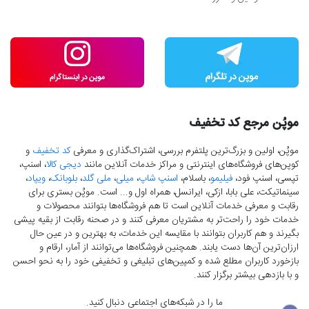
موپُن مرجع کد تخفیف
موپُن، اولین و بزرگ‌ترین پلتفرم بررسی، اشتراک‌گذاری و معرفی
کد تخفیف
و
کوپن‌های فروشگاه‌های اینترنتی و مراکز خدمات آنلاین مانند
دیجی کالا
، اسنپ،
تپسی، اسنپ فود،
فیلیمو
، باسلام،
اسنپ شاپ
،
میلی
،
ملی گلد
،
بلوبانک
،
ویپاد
،
سینماتیکت، علی بابا، ازکی، ایرانسل، همراه اول و... است. موپُن بستری برای
رقابت و معرفی خدمات آنلاین است تا هم فروشگاه‌ها بتوانند محصولات و
خدمات خود را راحت‌تر به مشتریان معرفی کنند و در صحنه رقابت از بقیه پیشی
بگیرند و هم کاربران بتوانند با مقایسه این خدمات، به بهترین و در عین حال
ارزان‌ترین آن‌ها دست‌ یابند. همچنین فروشگاه‌ها می‌توانند از آمار، ارقام و
بازخورد کاربران مطلع شده و کمپین‌های تبلیغی و تخفیفی خود را به نحو احسن
و با بازدهی بیشتر برگزار کنند.
ما را در شبکه‌های اجتماعی دنبال کنید.