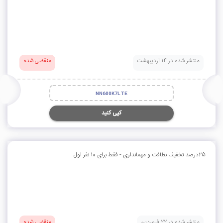
منتشر شده در 14 اردیبهشت
منقضی شده
NN600K7LTE
کپی کنید
25درصد تخفیف نظافت و مهمانداری - فقط برای 10 نفر اول
منتشر شده در 22 فروردین
منقضی شده