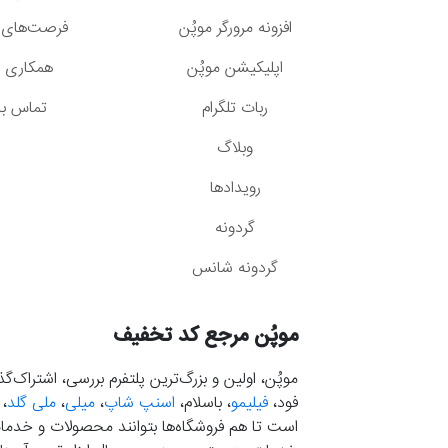
افزونه مرورگر موپُن
فرصت‌های 
اپلیکیشن موپُن
همکاری با
ربات تلگرام
تماس با 
وبلاگ
رویدادها
گردونه
گردونه شانس
موپُن مرجع کد تخفیف
موپُن، اولین و بزرگ‌ترین پلتفرم بررسی، اشتراک‌
فود،
فیلیمو
، باسلام،
اسنپ شاپ
،
میلی
،
ملی گلد
،
است تا هم فروشگاه‌ها بتوانند محصولات و خدمات 