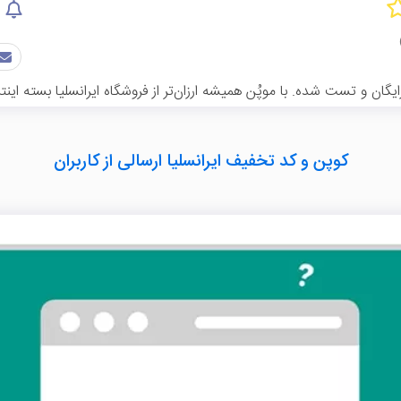
گان و تست شده. با موپُن همیشه ارزان‌تر از فروشگاه ایرانسلیا بسته اینت
کوپن و کد تخفیف ایرانسلیا ارسالی از کاربران