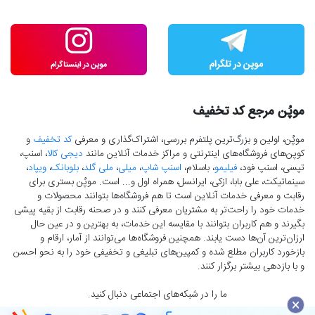
موپُن مرجع کد تخفیف
موپُن، اولین و بزرگ‌ترین پلتفرم بررسی، اشتراک‌گذاری و معرفی
کد تخفیف
و
کوپن‌های فروشگاه‌های اینترنتی و مراکز خدمات آنلاین مانند
دیجی کالا
، اسنپ،
تپسی، اسنپ فود،
فیلیمو
، باسلام،
اسنپ شاپ
،
میلی
،
ملی گلد
،
بلوبانک
،
ویپاد
،
سینماتیکت، علی بابا، ازکی، ایرانسل، همراه اول و... است. موپُن بستری برای
رقابت و معرفی خدمات آنلاین است تا هم فروشگاه‌ها بتوانند محصولات و
خدمات خود را راحت‌تر به مشتریان معرفی کنند و در صحنه رقابت از بقیه پیشی
بگیرند و هم کاربران بتوانند با مقایسه این خدمات، به بهترین و در عین حال
ارزان‌ترین آن‌ها دست‌ یابند. همچنین فروشگاه‌ها می‌توانند از آمار، ارقام و
بازخورد کاربران مطلع شده و کمپین‌های تبلیغی و تخفیفی خود را به نحو احسن
و با بازدهی بیشتر برگزار کنند.
ما را در شبکه‌های اجتماعی دنبال کنید.
×