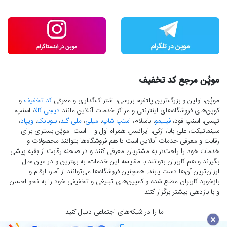
موپُن مرجع کد تخفیف
موپُن، اولین و بزرگ‌ترین پلتفرم بررسی، اشتراک‌گذاری و معرفی
کد تخفیف
و
کوپن‌های فروشگاه‌های اینترنتی و مراکز خدمات آنلاین مانند
دیجی کالا
، اسنپ،
تپسی، اسنپ فود،
فیلیمو
، باسلام،
اسنپ شاپ
،
میلی
،
ملی گلد
،
بلوبانک
،
ویپاد
،
سینماتیکت، علی بابا، ازکی، ایرانسل، همراه اول و... است. موپُن بستری برای
رقابت و معرفی خدمات آنلاین است تا هم فروشگاه‌ها بتوانند محصولات و
خدمات خود را راحت‌تر به مشتریان معرفی کنند و در صحنه رقابت از بقیه پیشی
بگیرند و هم کاربران بتوانند با مقایسه این خدمات، به بهترین و در عین حال
ارزان‌ترین آن‌ها دست‌ یابند. همچنین فروشگاه‌ها می‌توانند از آمار، ارقام و
بازخورد کاربران مطلع شده و کمپین‌های تبلیغی و تخفیفی خود را به نحو احسن
و با بازدهی بیشتر برگزار کنند.
ما را در شبکه‌های اجتماعی دنبال کنید.
×