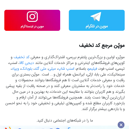
موپُن مرجع کد تخفیف
موپُن، اولین و بزرگ‌ترین پلتفرم بررسی، اشتراک‌گذاری و معرفی
کد تخفیف
و
کوپن‌های فروشگاه‌های اینترنتی و مراکز خدمات آنلاین مانند
دیجی کالا
، اسنپ،
تپسی، اسنپ فود،
فیلیمو
، باسلام،
اسنپ شاپ
،
میلی
،
ملی گلد
،
بلوبانک
،
ویپاد
،
سینماتیکت، علی بابا، ازکی، ایرانسل، همراه اول و... است. موپُن بستری برای
رقابت و معرفی خدمات آنلاین است تا هم فروشگاه‌ها بتوانند محصولات و
خدمات خود را راحت‌تر به مشتریان معرفی کنند و در صحنه رقابت از بقیه پیشی
بگیرند و هم کاربران بتوانند با مقایسه این خدمات، به بهترین و در عین حال
ارزان‌ترین آن‌ها دست‌ یابند. همچنین فروشگاه‌ها می‌توانند از آمار، ارقام و
بازخورد کاربران مطلع شده و کمپین‌های تبلیغی و تخفیفی خود را به نحو احسن
و با بازدهی بیشتر برگزار کنند.
ما را در شبکه‌های اجتماعی دنبال کنید.
×