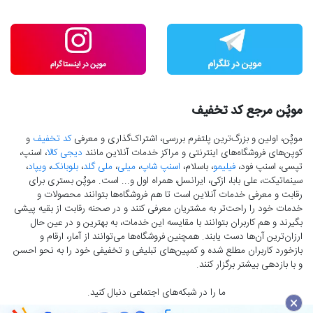
موپُن مرجع کد تخفیف
موپُن، اولین و بزرگ‌ترین پلتفرم بررسی، اشتراک‌گذاری و معرفی
کد تخفیف
و
کوپن‌های فروشگاه‌های اینترنتی و مراکز خدمات آنلاین مانند
دیجی کالا
، اسنپ،
تپسی، اسنپ فود،
فیلیمو
، باسلام،
اسنپ شاپ
،
میلی
،
ملی گلد
،
بلوبانک
،
ویپاد
،
سینماتیکت، علی بابا، ازکی، ایرانسل، همراه اول و... است. موپُن بستری برای
رقابت و معرفی خدمات آنلاین است تا هم فروشگاه‌ها بتوانند محصولات و
خدمات خود را راحت‌تر به مشتریان معرفی کنند و در صحنه رقابت از بقیه پیشی
بگیرند و هم کاربران بتوانند با مقایسه این خدمات، به بهترین و در عین حال
ارزان‌ترین آن‌ها دست‌ یابند. همچنین فروشگاه‌ها می‌توانند از آمار، ارقام و
بازخورد کاربران مطلع شده و کمپین‌های تبلیغی و تخفیفی خود را به نحو احسن
و با بازدهی بیشتر برگزار کنند.
ما را در شبکه‌های اجتماعی دنبال کنید.
×