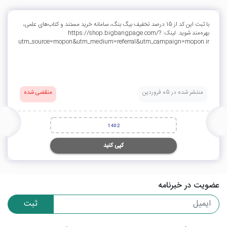
با ثبت این کد از 15 درصد تخفیف بیگ بنگ، سامانه خرید مستند و کتاب‌های علمی،
بهره‌مند شوید. لینک: https://shop.bigbangpage.com/?
utm_source=mopon&utm_medium=referral&utm_campaign=mopon.ir
منتشر شده در 05 فروردین
منقضی شده
1402
کپی کنید
عضویت در خبرنامه
ثبت