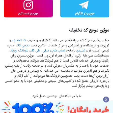
موپُن مرجع کد تخفیف
موپُن، اولین و بزرگ‌ترین پلتفرم بررسی، اشتراک‌گذاری و معرفی
کد تخفیف
و
کوپن‌های فروشگاه‌های اینترنتی و مراکز خدمات آنلاین مانند
دیجی کالا
، اسنپ،
تپسی، اسنپ فود،
فیلیمو
، باسلام،
اسنپ شاپ
،
میلی
،
ملی گلد
،
بلوبانک
،
ویپاد
،
سینماتیکت، علی بابا، ازکی، ایرانسل، همراه اول و... است. موپُن بستری برای
رقابت و معرفی خدمات آنلاین است تا هم فروشگاه‌ها بتوانند محصولات و
خدمات خود را راحت‌تر به مشتریان معرفی کنند و در صحنه رقابت از بقیه پیشی
بگیرند و هم کاربران بتوانند با مقایسه این خدمات، به بهترین و در عین حال
ارزان‌ترین آن‌ها دست‌ یابند. همچنین فروشگاه‌ها می‌توانند از آمار، ارقام و
بازخورد کاربران مطلع شده و کمپین‌های تبلیغی و تخفیفی خود را به نحو احسن
و با بازدهی بیشتر برگزار کنند.
ما را در شبکه‌های اجتماعی دنبال کنید.
×