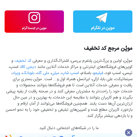
موپُن مرجع کد تخفیف
موپُن، اولین و بزرگ‌ترین پلتفرم بررسی، اشتراک‌گذاری و معرفی
کد تخفیف
و
کوپن‌های فروشگاه‌های اینترنتی و مراکز خدمات آنلاین مانند
دیجی کالا
، اسنپ،
تپسی، اسنپ فود،
فیلیمو
، باسلام،
اسنپ شاپ
،
میلی
،
ملی گلد
،
بلوبانک
،
ویپاد
،
سینماتیکت، علی بابا، ازکی، ایرانسل، همراه اول و... است. موپُن بستری برای
رقابت و معرفی خدمات آنلاین است تا هم فروشگاه‌ها بتوانند محصولات و
خدمات خود را راحت‌تر به مشتریان معرفی کنند و در صحنه رقابت از بقیه پیشی
بگیرند و هم کاربران بتوانند با مقایسه این خدمات، به بهترین و در عین حال
ارزان‌ترین آن‌ها دست‌ یابند. همچنین فروشگاه‌ها می‌توانند از آمار، ارقام و
بازخورد کاربران مطلع شده و کمپین‌های تبلیغی و تخفیفی خود را به نحو احسن
و با بازدهی بیشتر برگزار کنند.
ما را در شبکه‌های اجتماعی دنبال کنید.
×