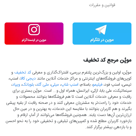
قوانین و مقررات
موپُن مرجع کد تخفیف
موپُن، اولین و بزرگ‌ترین پلتفرم بررسی، اشتراک‌گذاری و معرفی
کد تخفیف
و
کوپن‌های فروشگاه‌های اینترنتی و مراکز خدمات آنلاین مانند
دیجی کالا
، اسنپ،
تپسی، اسنپ فود،
فیلیمو
، باسلام،
اسنپ شاپ
،
میلی
،
ملی گلد
،
بلوبانک
،
ویپاد
،
سینماتیکت، علی بابا، ازکی، ایرانسل، همراه اول و... است. موپُن بستری برای
رقابت و معرفی خدمات آنلاین است تا هم فروشگاه‌ها بتوانند محصولات و
خدمات خود را راحت‌تر به مشتریان معرفی کنند و در صحنه رقابت از بقیه پیشی
بگیرند و هم کاربران بتوانند با مقایسه این خدمات، به بهترین و در عین حال
ارزان‌ترین آن‌ها دست‌ یابند. همچنین فروشگاه‌ها می‌توانند از آمار، ارقام و
بازخورد کاربران مطلع شده و کمپین‌های تبلیغی و تخفیفی خود را به نحو احسن
و با بازدهی بیشتر برگزار کنند.