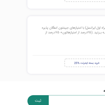
 اینترنت (رایتل.همراه اول.ایرانسل) با امتیازهای جیبتتون امڪان پذیره
...از قسمت بسته اینترنت برید و در اخر تیڪ تخفیف فراموش نشـه بـزنید..(25درصد از امتیازهاتون+ 75درصد از
25% خرید بسته اینترنت
ثبت