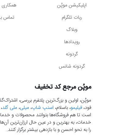
اپلیکیشن موپُن
همکاری با
ربات تلگرام
تماس با 
وبلاگ
رویدادها
گردونه
گردونه شانس
موپُن مرجع کد تخفیف
موپُن، اولین و بزرگ‌ترین پلتفرم بررسی، اشتراک‌
فود،
فیلیمو
، باسلام،
اسنپ شاپ
،
میلی
،
ملی گلد
،
است تا هم فروشگاه‌ها بتوانند محصولات و خدمات 
خدمات، به بهترین و در عین حال ارزان‌ترین آن‌ها 
را به نحو احسن و با بازدهی بیشتر برگزار کنند.