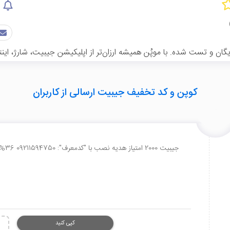
ن و تست شده. با موپُن همیشه ارزان‌تر از اپلیکیشن جیبیت، شارژ، اینتر
کوپن و کد تخفیف جیبیت ارسالی از کاربران
جیبیت 2000 امتیاز هدیه نصب با "کدمعرف": 09211594750 36% تخفیف #شارژ با امتیازات فقط امروز تا ساعت 20:30
کپی کنید