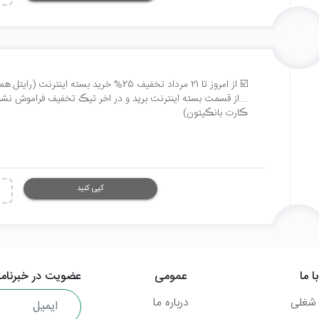
☑️ از امروز تا 21 مرداد تخفیف 25% خرید بسته
ڪارت بانڪیتون)
کپی کنید
ا ما
عمومی
عضویت در خبرنامه
شغلی
درباره ما