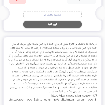
پیشنهاد تخفیف‌دار
کپی کنید
دریافت کد تخفیف و جایزه نقدی در بازی جینز کاپ جین وست برای شرکت در بازی
جینز کاپ جین وست پس از ورود با شماره همراه‌تان، در ابتدا 5 شانس به شما داده
می‌شود. در صورت به پایان رسیدن شانس‌های شما برای ضربات پنالتی و زدن گُل با
دعوت از دوستان خود در جین وست هر بار 3 شانس جدید به شما تعلق می‌گیرد و اگر
در 11 بازیکن برتر بازی‌ها قرار گیرید طبق جدول تا 1122$ استرالیا برنده می‌شوید. لازم به
ذکر است تمام شرکت‌کنندگان در این بازی تخفیف جایزه می‌گیرند ولی 11 بازیکن برتر از
جایزه‌ی ویژه‌ای طبق جدول داده شده برخوردار می‌شوند. با هدیه‌ای که برنده
می‌شوید، می‌توانید به یکی از فروشگاه‌ها با کارت یا اپلیکیشن جین وست مراجعه و
خرید نمایید یا به صورت آنلاین با اپلیکیشن یا سایت جین وست هدیه‌تان را مصرف
نمایید. در خرید آنلاین جوایز به صورت کد تخفیف نمایش داده نمی‌شوند و باید در
مرحله سبد خرید بر روی گزینه‌ی افزودن بن تخفیف و جین پوینت کلیک نمایید و
تخفیف مد نظرتان را انتخاب کنید. برای مشاهده جزئیات بیشتر و شرکت در بازی جینز
کاپ جین وست بر روی لینک زیر کلیک نمایید.
https://jeanswest.ir/jeanscup2022/?
utm_source=mopon&utm_medium=referral&utm_campaign=mopon.ir