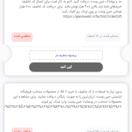
مد و پوشاک جین وست دریافت کنید. لازم به ذکر است برای اعمال کد تخفیف
خریدهای شما باید بالای 400 هزار تومان باشد. برای دریافت کد تخفیف 200 هزار
تومانی جین وست بر روی لینک زیر کلیک کنید.
https://jeanswest.ir/fa/firstOrderGift
منتشر شده در 18 اسفند
منقضی شده
پیشنهاد تخفیف‌دار
کپی کنید
بدون نیاز به استفاده از کد تخفیف با خرید 2 کالا از محصولات منتخب فروشگاه
اینترنتی جین وست، ارزان‌ترین را به صورت رایگان دریافت نمایید. برای مشاهده این
محصولات منتخب در وبسایت جین وست وارد لینک زیر شوید.
/category/%D9%81%D8%B1%D9%88%D8%B4%20%D9%88%DB%8C%DA%98%D9%87
منتشر شده در 15 اسفند
منقضی شده